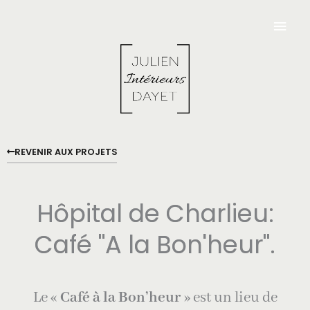
Aller
Men
au
contenu
Princ
REVENIR AUX PROJETS
Hôpital de Charlieu:
Café "A la Bon'heur".
Le «
Café à la Bon’heur
» est un lieu de