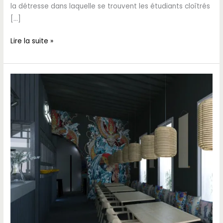
la détresse dans laquelle se trouvent les étudiants cloîtrés
[…]
Lire la suite »
On
dîne
au
restaurant?