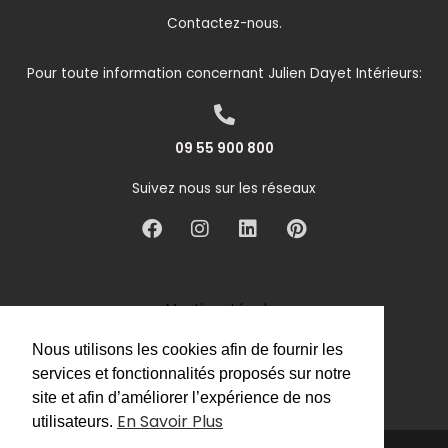
Contactez-nous.
Pour toute information concernant Julien Dayet Intérieurs:
09 55 900 800
Suivez nous sur les réseaux
F
I
L
P
a
n
i
i
c
s
n
n
e
t
k
t
b
a
e
e
Mentions Légales
o
g
d
r
Politique de Confidentialité
o
r
i
e
Nous utilisons les cookies afin de fournir les
k
a
n
s
Politique des Cookies
services et fonctionnalités proposés sur notre
m
t
site et afin d’améliorer l’expérience de nos
En Savoir Plus
utilisateurs.