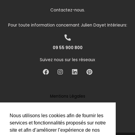
Contactez-nous.
Pour toute information concernant Julien Dayet Intérieurs:
09 55 900 800
Suivez nous sur les réseaux
F
I
L
P
a
n
i
i
c
s
n
n
e
t
k
t
b
a
e
e
Mentions Légales
o
g
d
r
Politique de Confidentialité
o
r
i
e
k
a
n
s
Politique des Cookies
Nous utilisons les cookies afin de fournir les
m
t
services et fonctionnalités proposés sur notre
site et afin d’améliorer l’expérience de nos