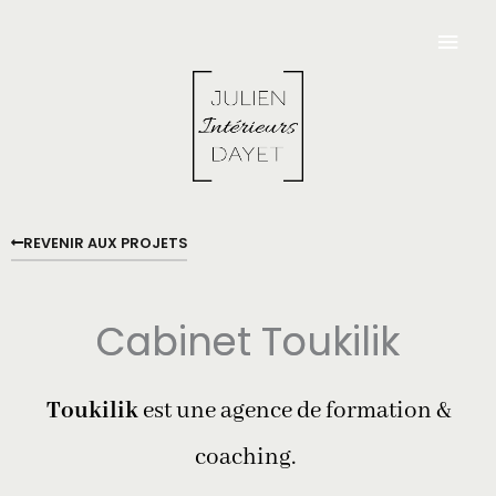
Aller
Men
au
contenu
Princ
REVENIR AUX PROJETS
Cabinet Toukilik
Toukilik
est une agence de formation &
coaching.